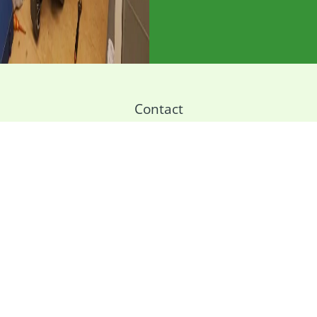
Contact
Nijverheidsweg Noord 95
3812 PL Amersfoort
T: +31 (0)33 460 41 30
E:
@ofni
ln.tsorfomreht
Airconditioning
Airco Installatie